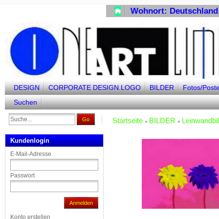
Wohnort: Deutschl
DESIGN
CORPORATE DESIGN.LOGO
BILDER
Fotos/Post
FAN-SHOP
Suchen
Go
Startseite
BILDER
Leinwandbi
»
»
Kundenlogin
E-Mail-Adresse
Passwort
Anmelden
Konto erstellen