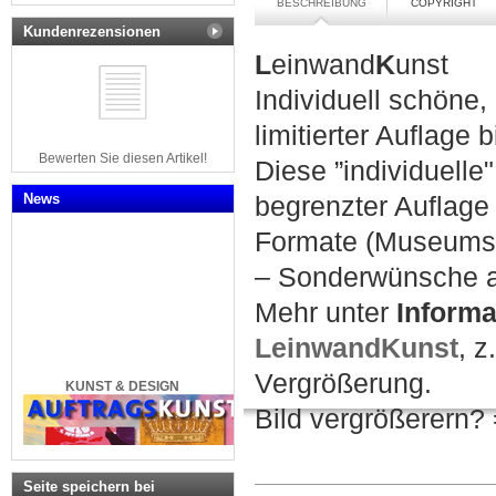
BESCHREIBUNG
COPYRIGHT
Kundenrezensionen
L
einwand
K
unst
Individuell schöne,
limitierter Auflage
b
Bewerten Sie diesen Artikel!
Diese ”individuelle
News
begrenzter Auflage
Formate (Museumsr
– Sonderwünsche a
Mehr unter
Informa
LeinwandKunst
, z
Vergrößerung.
KUNST & DESIGN
Bild vergrößerern? 
Seite speichern bei