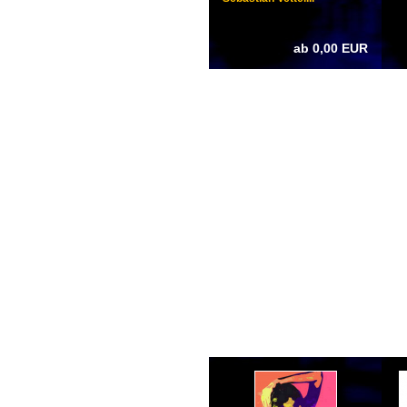
ab 0,00 EUR
PROJEKTE & DESIGN
K
reativ
D
esign
M
angement