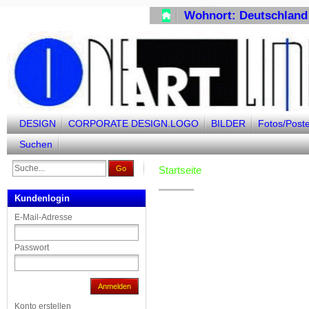
Wohnort: Deutschl
DESIGN
CORPORATE DESIGN.LOGO
BILDER
Fotos/Post
FAN-SHOP
Suchen
Go
Startseite
Kundenlogin
E-Mail-Adresse
Passwort
Anmelden
Konto erstellen