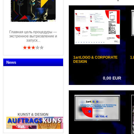
Главная цель процедуры —
экстренное вытрезвление и
запуск...
1artLOGO & CORPORATE
1
DESIGN
News
0,00 EUR
KUNST & DESIGN