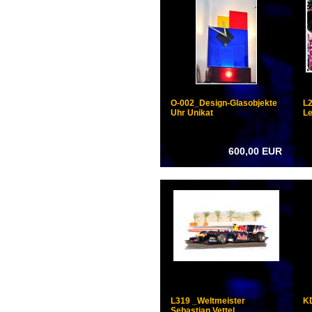
DESIGN & OBJEKT
O-002_Design-Glasobjekte
L2
Uhr Unikat
Le
600,00 EUR
MEDIEN
L319 _Weltmeister
KD
LEINWANDKUNST
Sebastian Vettel...