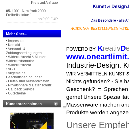
Preis auf Anfrage
Kunst
&
Design
05.
L001_New York 2000
Freiheitsstatue 1
ab 0,00 EUR
Das
Besondere
- alle A
ACHTUNG:
BESTELLUNGEN WE
Mehr über...
Impressum
Kontakt
K
reativ
D
POWERD BY
Versand- &
Zahlungsbedingungen
www.oneartlimit
Widerrufsrecht & Muster-
Widerrufsformular
Industrie
-Design
. K
Widerrufsrecht
AGB
Allgemeine
WIR VERMITTELN KUNST & 
Geschäftsbedingungen
Nichts gefunden? - Sie 
Liefer- und Versandkosten
Privatsphäre & Datenschutz
Geschenk? = Sprechen s
Callback Service
Gutscheine
gerne! Unsere Spezialität
Kundenrezensionen
Massenware machen an
Produkte werden angezei
Unsere Empfe