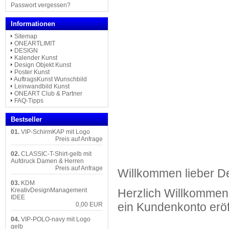
Passwort vergessen?
Informationen
Sitemap
ONEARTLIMIT
DESIGN
Kalender Kunst
Design Objekt Kunst
Poster Kunst
AuftragsKunst Wunschbild
Leinwandbild Kunst
ONEART Club & Partner
FAQ-Tipps
Bestseller
01.
VIP-SchirmKAP mit Logo
Preis auf Anfrage
02.
CLASSIC-T-Shirt-gelb mit
Aufdruck Damen & Herren
Preis auf Anfrage
Willkommen lieber De
03.
KDM
KreativDesignManagement
Herzlich Willkomme
IDEE
ein
Kundenkonto
erö
0,00 EUR
04.
VIP-POLO-navy mit Logo
gelb