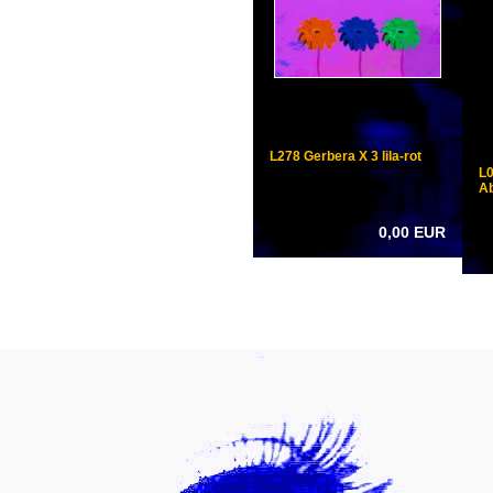
L278 Gerbera X 3 lila-rot
L0
Ab
0,00 EUR