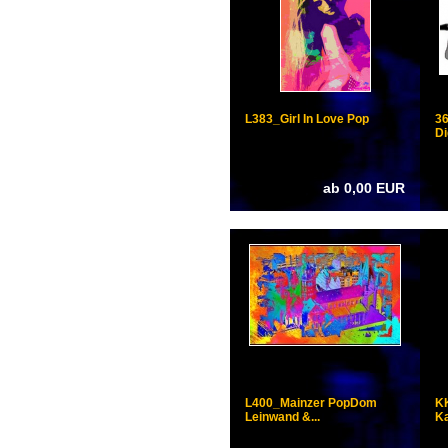
L383_Girl In Love Pop
36
Di
ab 0,00 EUR
L400_Mainzer PopDom
K
Leinwand &...
Ka